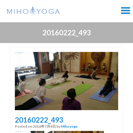
Skip
Skip
to
to
content
content
20160222_493
20160222_493
Posted on
2016年7月4日
by
Mihoyoga