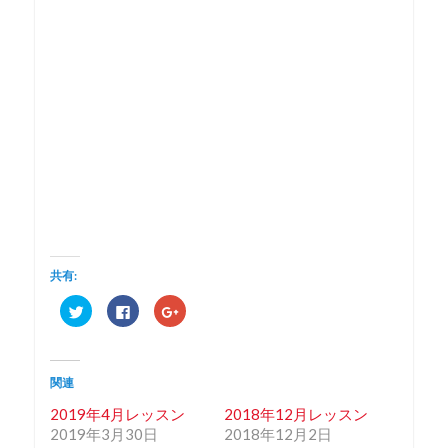
共有:
ク
F
ク
リ
a
リ
ッ
c
ッ
ク
e
ク
し
b
し
て
o
て
T
o
G
関連
w
k
o
i
で
o
2019年4月レッスン
2018年12月レッスン
t
共
g
t
有
l
2019年3月30日
2018年12月2日
e
す
e