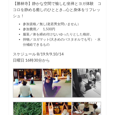
【勝林寺】静かな空間で愉しむ坐禅とヨガ体験 コ
コロを静める癒しのひととき…心と身体をリフレッ
シュ！
参加資格／無し(老若男女問いません）
参加費用／ 1,500円
服装／体を締め付けないゆったりとした格好。
持物／ヨガマット(大きめのバスタオルでも可）・水
分補給できるもの
スケジュール 8/19.9/9.10/14
日曜日 16時30分から