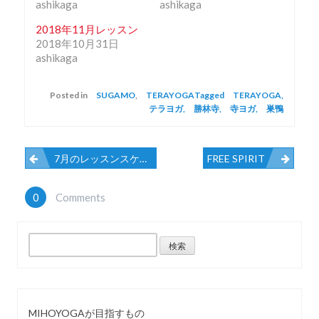
r
る
+
ashikaga
ashikaga
で
に
で
共
は
共
有
ク
有
2018年11月レッスン
(
リ
(
2018年10月31日
新
ッ
新
し
ク
し
ashikaga
い
し
い
ウ
て
ウ
ィ
く
ィ
ン
だ
ン
Posted in
SUGAMO
,
TERAYOGA
Tagged
TERAYOGA
,
ド
さ
ド
ウ
い
ウ
テラヨガ
,
勝林寺
,
寺ヨガ
,
巣鴨
で
(
で
開
新
開
き
し
き
ま
い
ま
す
ウ
す
)
ィ
)
7月のレッスンスケジュール
FREE SPIRIT
投
ン
ド
ウ
で
0
Comments
開
き
稿
ま
す
)
検
索:
ナ
MIHOYOGAが目指すもの