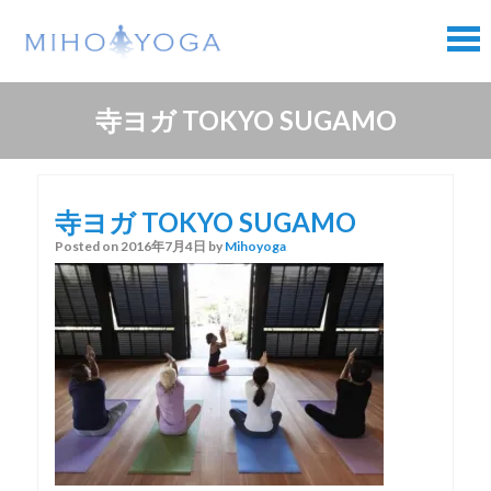
Skip
Skip
to
to
content
content
寺ヨガ TOKYO SUGAMO
寺ヨガ TOKYO SUGAMO
Posted on
2016年7月4日
by
Mihoyoga